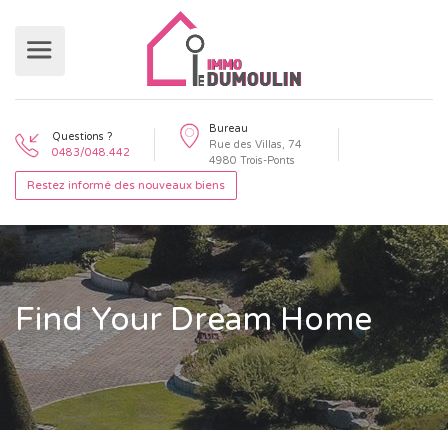
Bureau
Questions ?
Rue des Villas, 74
0483/048.442
4980 Trois-Ponts
Restez informé des nouveaux biens
Find Your Dream Home