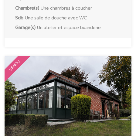
Chambre(s)
Une chambres à coucher
Sdb
Une salle de douche avec WC
Garage(s)
Un atelier et espace buanderie
Immo Dumoulin
VENDU
Immo Dumoulin est une agence immobilière de courtage
située à Trois-Ponts et qui peut vous offrir les conseils
adéquats pour la vente et la location de vos biens.
Liens utiles
Accueil
A Vendre
Contact
A Louer