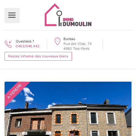
Bureau
Questions ?
Rue des Villas, 74
0483/048.442
4980 Trois-Ponts
Restez informé des nouveaux biens
A VENDRE