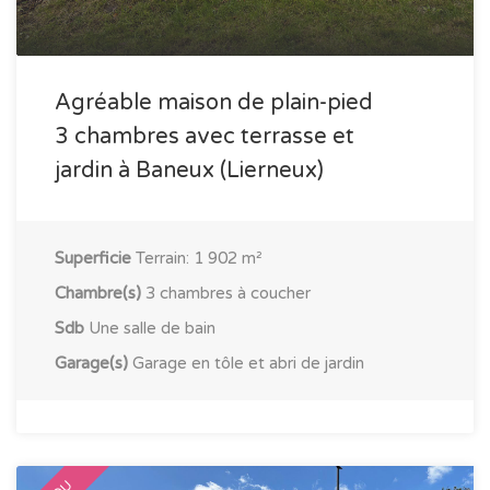
Mentions légales
Gites de vacances
Contacter l'agence
Agréable maison de plain-pied
Rue des Villas, 74
3 chambres avec terrasse et
4980 Trois-Ponts
jardin à Baneux (Lierneux)
0483/048.442
info@immodumoulin.be
Superficie
Terrain: 1 902 m²
Chambre(s)
3 chambres à coucher
Sdb
Une salle de bain
Garage(s)
Garage en tôle et abri de jardin
© 2018 Immo Dumoulin.