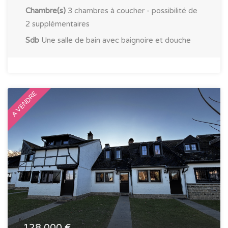
Chambre(s)
3 chambres à coucher - possibilité de
2 supplémentaires
Sdb
Une salle de bain avec baignoire et douche
A VENDRE
128 000 €