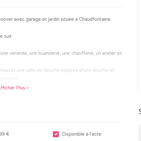
nover avec garage et jardin située à Chaudfontaine.
 suit:
g, une véranda, une buanderie, une chaufferie, un atelier et
ureau et une salle de douche équipée d'une douche et
chambre.
fficher Plus
n et terrasse.
age
25 /kWh.m²/an - 135 838 kWh/an
99 €
Disponible à l'acte