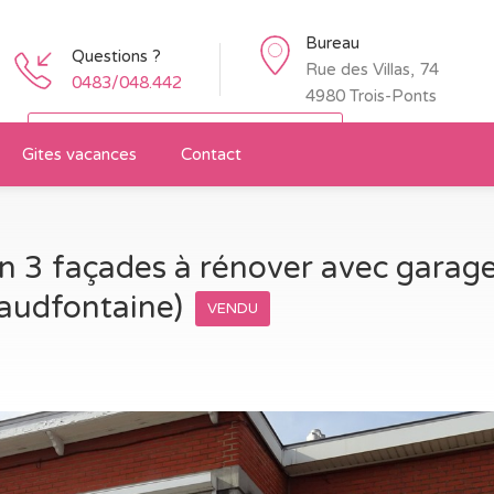
Bureau
Questions ?
Rue des Villas, 74
0483/048.442
4980 Trois-Ponts
Restez informé des nouveaux biens
Gites vacances
Contact
 3 façades à rénover avec garage
audfontaine)
VENDU