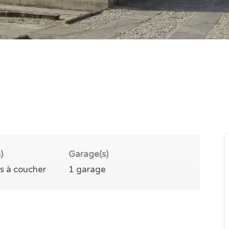
)
Garage(s)
s à coucher
1 garage