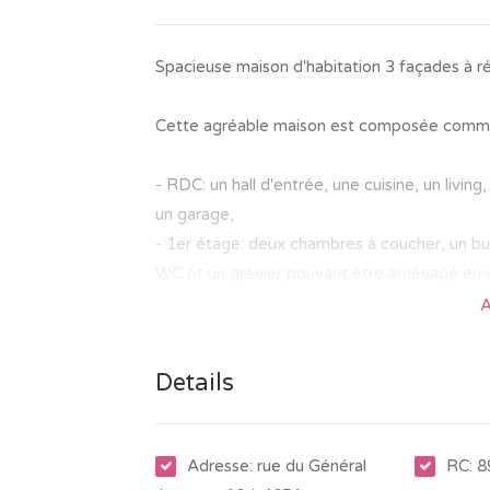
Spacieuse maison d'habitation 3 façades à ré
Cette agréable maison est composée comme
- RDC: un hall d'entrée, une cuisine, un livin
un garage,
- 1er étage: deux chambres à coucher, un b
WC et un grenier pouvant être aménagé en 
A
La véranda offre une agréable vue sur le jardi
Details
NOUVEAU châssis en PVC avec double vitr
Reliée aux égouts
Certificat PEB G - n°20230324023139 - 7
Adresse: rue du Général
RC: 8