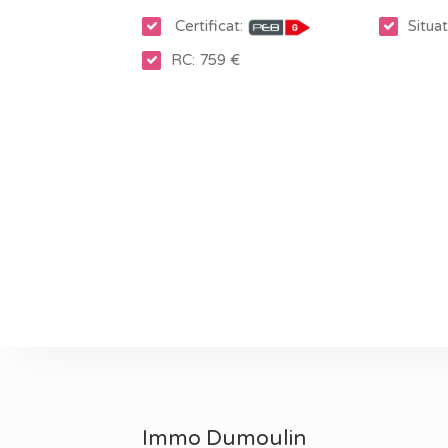
Chauffage central au mazout (citerne de 2 2
Certificat:
Situat
Certificat PEB G - n°20220304011617 - 59
RC: 759 €
Je suis à votre entière disposition au 0483/
Immo Dumoulin