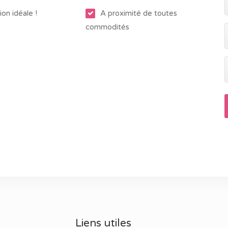
00 L)
ion idéale !
A proximité de toutes
7 /kWh.m²/an - 77 698 kWh/an
commodités
048.442
Liens utiles