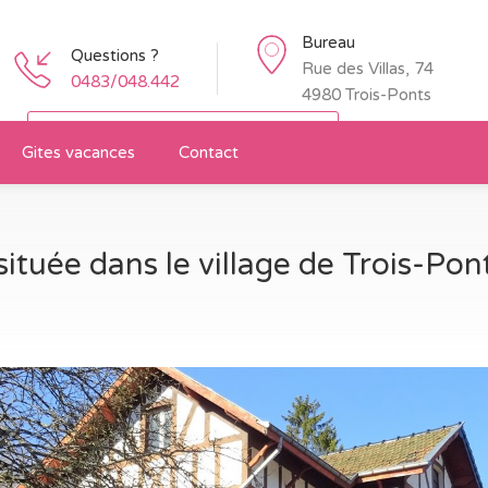
Bureau
Questions ?
Rue des Villas, 74
0483/048.442
4980 Trois-Ponts
Restez informé des nouveaux biens
Gites vacances
Contact
située dans le village de Trois-Pon