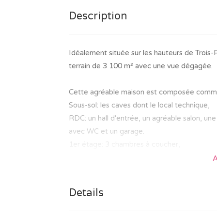
Description
Idéalement située sur les hauteurs de Trois-
terrain de 3 100 m² avec une vue dégagée.
Cette agréable maison est composée comme
Sous-sol: les caves dont le local technique,
RDC: un hall d'entrée, un agréable salon, une
avec WC et un garage.
1er étage: 3 chambres à coucher,
2ème étage: un grenier non aménagé.
A
Toiture en éternit et tuiles
Details
Châssis en bois, double vitrage.
Installation électrique non conforme au RG