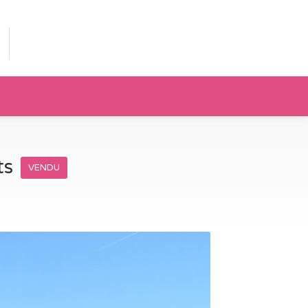
ts
VENDU