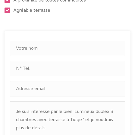
- Système de VMC
Agréable terrasse
Disponible le 1er novembre 2022
Certificat PEB: B - N°20151016012355 - 18 845 kWh/an -
132 kWh/m².an
Le loyer s’élève à 860 €/mois avec une provision de 25
€/mois charges communes.
Eau et électricité en supplément du loyer. Charge pour le
chauffage à déterminer.
Je suis à votre service au 0483/048.442.