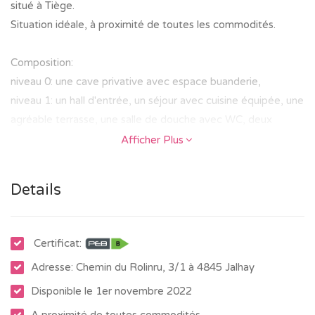
situé à Tiège.
Situation idéale, à proximité de toutes les commodités.
Composition:
niveau 0: une cave privative avec espace buanderie,
niveau 1: un hall d'entrée, un séjour avec cuisine équipée, une
agréable terrasse, une salle de douche avec WC, deux
chambres à coucher,
Afficher Plus
niveau 2: une chambre à coucher et une agréable mezzanine.
Details
Un parlophone est également présent dans l'appartement.
L'immeuble est muni d'un ascenseur. Le bien est équipé de
Certificat:
stores et de luminaires.
Adresse: Chemin du Rolinru, 3/1 à 4845 Jalhay
- Chauffage sol
Disponible le 1er novembre 2022
- Compteur électrique bi-horaire
A proximité de toutes commodités