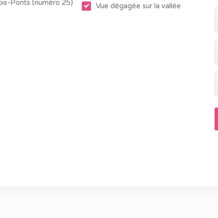
ois-Ponts (numéro 25)
Vue dégagée sur la vallée
condensation
72 /kWh.m²/an – 27 056 kWh/an
048.442
 uniquement à titre informatif, sans aucun engagement
es à chaque moment.