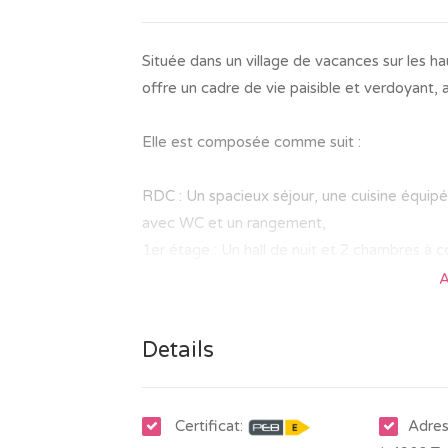
Située dans un village de vacances sur les 
offre un cadre de vie paisible et verdoyant, 
Elle est composée comme suit :
RDC : Un spacieux séjour, une cuisine équipé
avec WC et un rangement,
1er étage : Un hall de nuit et 2 chambres à c
A
Le bien profite d'un agréable jardin !
Vous détenez la pleine propriété tant du terr
Details
Affectation : résidence secondaire uniquemen
Le bien profite d'un contrat de gestion locat
Certificat:
Adres