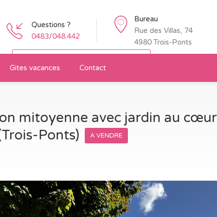
Bureau
Questions ?
Rue des Villas, 74
0483/048.442
4980 Trois-Ponts
Restez informé des nouveaux biens
Gites vacances
Contact
n mitoyenne avec jardin au cœur 
(Trois-Ponts)
A VENDRE