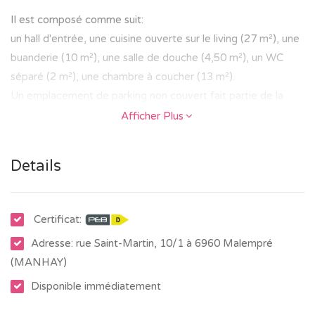
Il est composé comme suit:
un hall d'entrée, une cuisine ouverte sur le living (27 m²), une
buanderie (10 m²), une salle de douche (4,50 m²), un WC
séparé (2 m²), une chambre à coucher (13 m²).
Un emplacement de parking non couvert fait partie de la
location.
Afficher Plus
Disponible immédiatement
Details
Compteur électrique bi-horaire
Chauffage avec poêle à mazout (citerne de 1 200 L)
Certificat PEB D: N°20200722000448 - 22 283 kWh/an -
Certificat:
290 kWh-m².an
Adresse: rue Saint-Martin, 10/1 à 6960 Malempré
(MANHAY)
Je suis à votre service au 0483/048.442
Disponible immédiatement